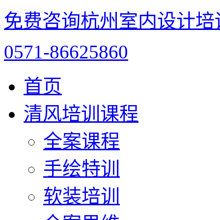
免费咨询杭州室内设计培
0571-86625860
首页
清风培训课程
全案课程
手绘特训
软装培训