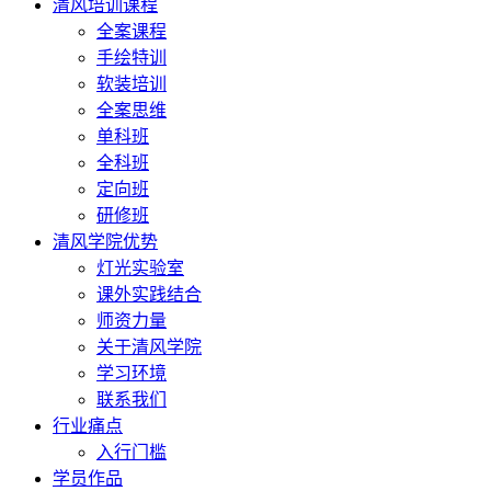
清风培训课程
全案课程
手绘特训
软装培训
全案思维
单科班
全科班
定向班
研修班
清风学院优势
灯光实验室
课外实践结合
师资力量
关于清风学院
学习环境
联系我们
行业痛点
入行门槛
学员作品