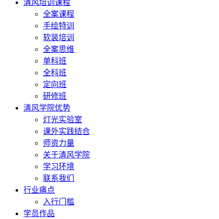
清风培训课程
全案课程
手绘特训
软装培训
全案思维
单科班
全科班
定向班
研修班
清风学院优势
灯光实验室
课外实践结合
师资力量
关于清风学院
学习环境
联系我们
行业痛点
入行门槛
学员作品